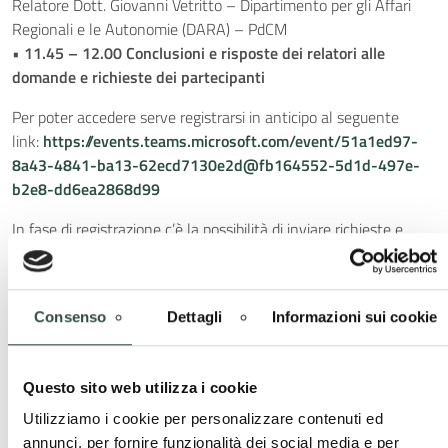
Relatore Dott. Giovanni Vetritto – Dipartimento per gli Affari
Regionali e le Autonomie (DARA) – PdCM
•
11.45 – 12.00 Conclusioni e risposte dei relatori alle
domande e richieste dei partecipanti
Per poter accedere serve registrarsi in anticipo al seguente
link:
https://events.teams.microsoft.com/event/51a1ed97-
8a43-4841-ba13-62ecd7130e2d@fb164552-5d1d-497e-
b2e8-dd6ea2868d99
In fase di registrazione c’è la possibilità di inviare richieste e
domande agli Esperti.
Vi aspettiamo!
Gruppo PNRR 1000 Esperti di Regione Lombardia
Consenso
Dettagli
Informazioni sui cookie
CONTATTI:
e-mail: richiestepnrr.eell.rl@gmail.com ;
Questo sito web utilizza i cookie
pass@progettiancilombardia.it
Utilizziamo i cookie per personalizzare contenuti ed
tel: 338 892 6670 – Progetto 1000 Esperti Regione Lombardia
annunci, per fornire funzionalità dei social media e per