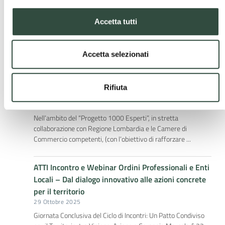
Pavia
1 Dicembre 2025
Accetta tutti
A disposizione degli enti locali della Provincia di Pavia il
“Quaderno delle Buone Pratiche”, uno strumento pensato per
accompagnare amministratori, tecnici ...
Accetta selezionati
Procedure di Accreditamento dei SUAP –
Rifiuta
disponibili Slide esplicative a supporto degli ENTI
3 Novembre 2025
Nell’ambito del “Progetto 1000 Esperti”, in stretta
collaborazione con Regione Lombardia e le Camere di
Commercio competenti, (con l’obiettivo di rafforzare ...
ATTI Incontro e Webinar Ordini Professionali e Enti
Locali – Dal dialogo innovativo alle azioni concrete
per il territorio
29 Ottobre 2025
Giornata Conclusiva del Ciclo di Incontri: Un Patto Condiviso