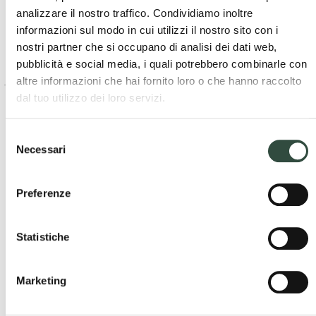
– Segreteria Tecnica
analizzare il nostro traffico. Condividiamo inoltre
Allegati
informazioni sul modo in cui utilizzi il nostro sito con i
nostri partner che si occupano di analisi dei dati web,
Webinar_4_Dicembre_2024_Programma
Download
pubblicità e social media, i quali potrebbero combinarle con
altre informazioni che hai fornito loro o che hanno raccolto
dal tuo utilizzo dei loro servizi.
Selezione
Necessari
del
consenso
Cerca
Preferenze
Cerca
Statistiche
Ultime news
Marketing
Ordini Professionali e Enti Locali – Pubblicato il
“Quaderno delle buone pratiche” della Provincia di