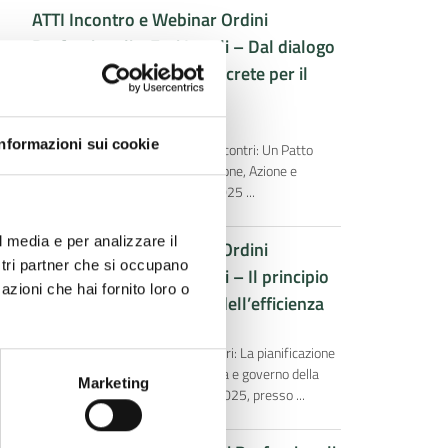
ATTI Incontro e Webinar Ordini
Professionali e Enti Locali – Dal dialogo
innovativo alle azioni concrete per il
territorio
29 Ottobre 2025
Informazioni sui cookie
Giornata Conclusiva del Ciclo di Incontri: Un Patto
Condiviso per il Territorio, tra Visione, Azione e
Coraggio Mercoledì 22 ottobre 2025 ...
l media e per analizzare il
ATTI Incontro e Webinar Ordini
ostri partner che si occupano
Professionali e Enti Locali – Il principio
azioni che hai fornito loro o
della fiducia ed il valore dell’efficienza
27 Ottobre 2025
Quarta Giornata del Ciclo di Incontri: La pianificazione
attuativa tra rigenerazione urbana e governo della
Marketing
complessità. Martedì 7 ottobre 2025, presso ...