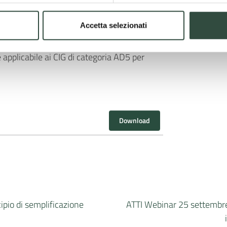
NE associato al CIG – Codice
EDURA SINTEL.
Accetta selezionati
er cui viene generato un AVVISO DI
plicabile ai CIG di categoria AD5 per
Download
ipio di semplificazione
ATTI Webinar 25 settembre: