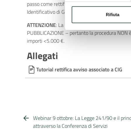
passo come rettificare l’AVVISO DI PUBBLICAZIO
Identificativo di Gara – generato con la PROC
Rifiuta
ATTENZIONE
: La procedura è valida per i CIG p
PUBBLICAZIONE – pertanto la procedura NON è ap
importi <5.000 €.
Allegati
Tutorial rettifica avviso associato a CIG
Webinar 9 ottobre: La Legge 241/90 e il princ
attraverso la Conferenza di Servizi