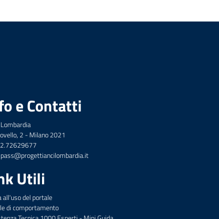
fo e Contatti
 Lombardia
ovello, 2 - Milano 2021
 02.72629677
: pass@progettiancilombardia.it
nk Utili
 all'uso del portale
le di comportamento
tenza Tecnica 1000 Esperti - Mini Guida