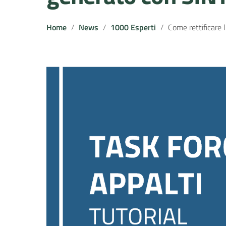
Home
News
1000 Esperti
Come rettificare l’avviso di pubblicazione associato al