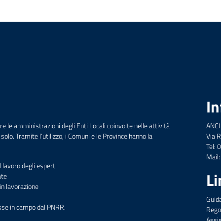
In
 le amministrazioni degli Enti Locali coinvolte nelle attività
ANCI
solo. Tramite l’utilizzo, i Comuni e le Province hanno la
Via R
Tel:
Mail
l lavoro degli esperti
Li
ate
 in lavorazione
Guida
esse in campo dal PNRR.
Rego
Assis