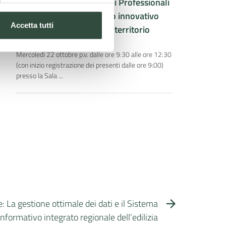
Incontro e Webinar Ordini Professionali
e Enti Locali – Dal dialogo innovativo
Accetta tutti
alle azioni concrete per il territorio
14 Ottobre 2025
Mercoledì 22 ottobre p.v. dalle ore 9:30 alle ore 12:30
(con inizio registrazione dei presenti dalle ore 9:00)
presso la Sala ...
 La gestione ottimale dei dati e il Sistema
informativo integrato regionale dell’edilizia