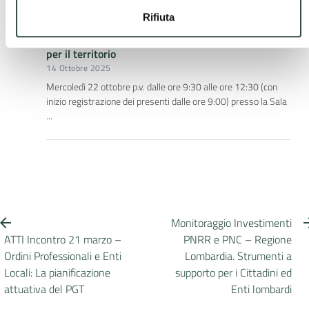
Rifiuta
Incontro e Webinar Ordini Professionali e Enti
Locali – Dal dialogo innovativo alle azioni concrete
per il territorio
14 Ottobre 2025
Mercoledì 22 ottobre p.v. dalle ore 9:30 alle ore 12:30 (con
inizio registrazione dei presenti dalle ore 9:00) presso la Sala
...
Monitoraggio Investimenti
ATTI Incontro 21 marzo –
PNRR e PNC – Regione
Ordini Professionali e Enti
Lombardia. Strumenti a
Locali: La pianificazione
supporto per i Cittadini ed
attuativa del PGT
Enti lombardi