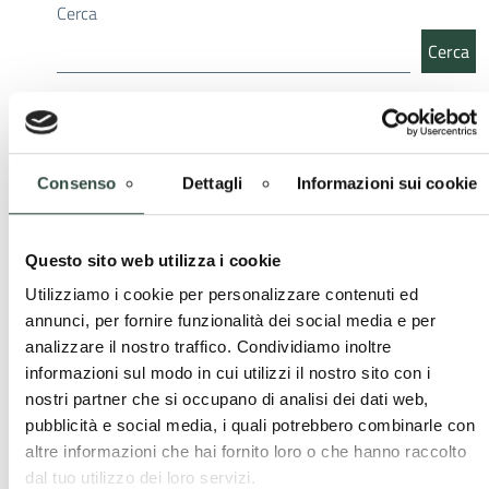
Cerca
Cerca
Ultime news
Consenso
Dettagli
Informazioni sui cookie
Ordini Professionali e Enti Locali – Pubblicato il
“Quaderno delle buone pratiche” della Provincia di
Pavia
Questo sito web utilizza i cookie
1 Dicembre 2025
A disposizione degli enti locali della Provincia di Pavia il
Utilizziamo i cookie per personalizzare contenuti ed
“Quaderno delle Buone Pratiche”, uno strumento pensato per
annunci, per fornire funzionalità dei social media e per
accompagnare amministratori, tecnici ...
analizzare il nostro traffico. Condividiamo inoltre
informazioni sul modo in cui utilizzi il nostro sito con i
Procedure di Accreditamento dei SUAP –
nostri partner che si occupano di analisi dei dati web,
disponibili Slide esplicative a supporto degli ENTI
pubblicità e social media, i quali potrebbero combinarle con
3 Novembre 2025
altre informazioni che hai fornito loro o che hanno raccolto
Nell’ambito del “Progetto 1000 Esperti”, in stretta
dal tuo utilizzo dei loro servizi.