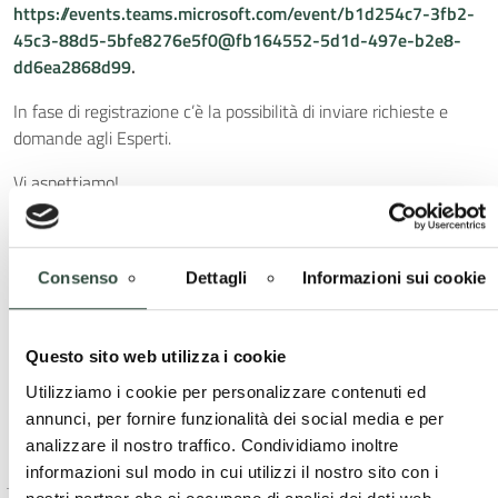
https://events.teams.microsoft.com/event/b1d254c7-3fb2-
45c3-88d5-5bfe8276e5f0@fb164552-5d1d-497e-b2e8-
dd6ea2868d99
.
In fase di registrazione c’è la possibilità di inviare richieste e
domande agli Esperti.
Vi aspettiamo!
Gruppo PNRR 1000 Esperti di Regione Lombardia
CONTATTI:
e-mail: richiestepnrr.eell.rl@gmail.com ;
Consenso
Dettagli
Informazioni sui cookie
pass@progettiancilombardia.it
tel: 338 892 6670 – Progetto 1000 Esperti Regione Lombardia
– Segreteria Tecnica
Questo sito web utilizza i cookie
Utilizziamo i cookie per personalizzare contenuti ed
Allegati
annunci, per fornire funzionalità dei social media e per
analizzare il nostro traffico. Condividiamo inoltre
Webinar_23_Ottobre_2024_Programma
Download
informazioni sul modo in cui utilizzi il nostro sito con i