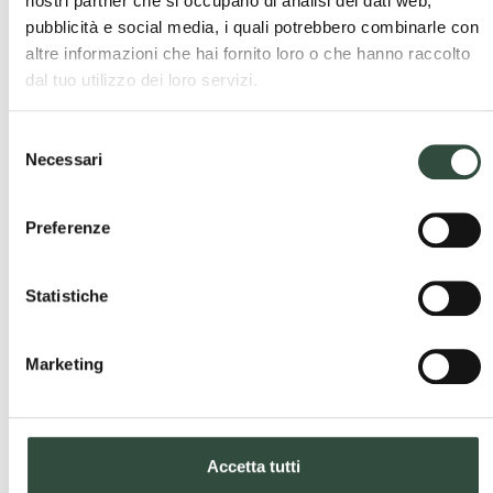
nostri partner che si occupano di analisi dei dati web,
pubblicità e social media, i quali potrebbero combinarle con
altre informazioni che hai fornito loro o che hanno raccolto
dal tuo utilizzo dei loro servizi.
Cerca
Selezione
Necessari
del
Cerca
consenso
Preferenze
Ultime news
Statistiche
Ordini Professionali e Enti Locali – Pubblicato il
“Quaderno delle buone pratiche” della Provincia di
Marketing
Pavia
1 Dicembre 2025
A disposizione degli enti locali della Provincia di Pavia il
“Quaderno delle Buone Pratiche”, uno strumento pensato per
accompagnare amministratori, tecnici ...
Accetta tutti