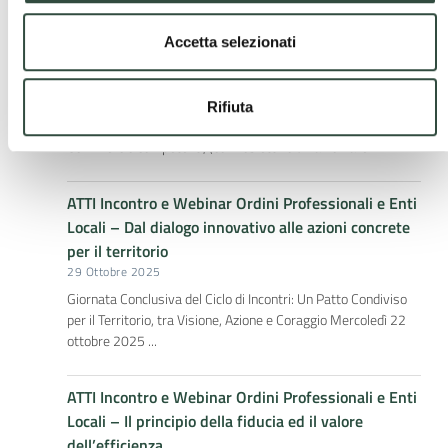
Procedure di Accreditamento dei SUAP –
Accetta selezionati
disponibili Slide esplicative a supporto degli ENTI
3 Novembre 2025
Nell’ambito del “Progetto 1000 Esperti”, in stretta
Rifiuta
collaborazione con Regione Lombardia e le Camere di
Commercio competenti, (con l’obiettivo di rafforzare ...
ATTI Incontro e Webinar Ordini Professionali e Enti
Locali – Dal dialogo innovativo alle azioni concrete
per il territorio
29 Ottobre 2025
Giornata Conclusiva del Ciclo di Incontri: Un Patto Condiviso
per il Territorio, tra Visione, Azione e Coraggio Mercoledì 22
ottobre 2025 ...
ATTI Incontro e Webinar Ordini Professionali e Enti
Locali – Il principio della fiducia ed il valore
dell’efficienza