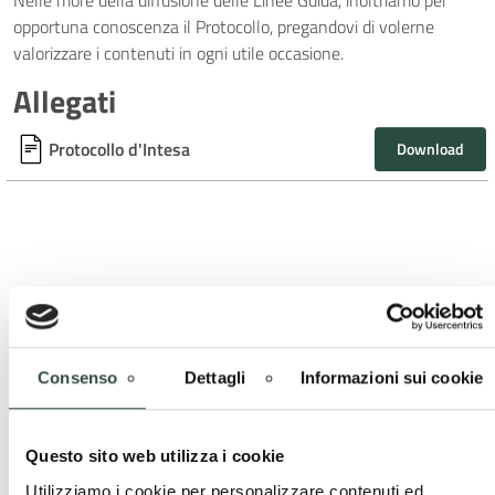
Nelle more della diffusione delle Linee Guida, inoltriamo per
opportuna conoscenza il Protocollo, pregandovi di volerne
valorizzare i contenuti in ogni utile occasione.
Allegati
Protocollo d'Intesa
Download
Cerca
Cerca
Consenso
Dettagli
Informazioni sui cookie
Ultime news
Questo sito web utilizza i cookie
Utilizziamo i cookie per personalizzare contenuti ed