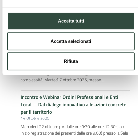
Giornata Conclusiva del Ciclo di Incontri: Un Patto Condiviso
per il Territorio, tra Visione, Azione e Coraggio Mercoledì 22
ottobre 2025 ...
Accetta tutti
ATTI Incontro e Webinar Ordini Professionali e Enti
Accetta selezionati
Locali – Il principio della fiducia ed il valore
dell’efficienza
27 Ottobre 2025
Rifiuta
Quarta Giornata del Ciclo di Incontri: La pianificazione
attuativa tra rigenerazione urbana e governo della
complessità. Martedì 7 ottobre 2025, presso ...
Incontro e Webinar Ordini Professionali e Enti
Locali – Dal dialogo innovativo alle azioni concrete
per il territorio
14 Ottobre 2025
Mercoledì 22 ottobre p.v. dalle ore 9:30 alle ore 12:30 (con
inizio registrazione dei presenti dalle ore 9:00) presso la Sala