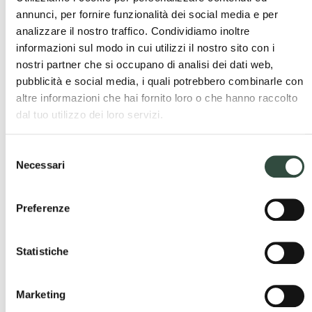
Ordini Professionali e Enti Locali – Pubblicato il
annunci, per fornire funzionalità dei social media e per
“Quaderno delle buone pratiche” della Provincia di
analizzare il nostro traffico. Condividiamo inoltre
Pavia
informazioni sul modo in cui utilizzi il nostro sito con i
1 Dicembre 2025
nostri partner che si occupano di analisi dei dati web,
A disposizione degli enti locali della Provincia di Pavia il
pubblicità e social media, i quali potrebbero combinarle con
“Quaderno delle Buone Pratiche”, uno strumento pensato per
altre informazioni che hai fornito loro o che hanno raccolto
accompagnare amministratori, tecnici ...
dal tuo utilizzo dei loro servizi.
Procedure di Accreditamento dei SUAP –
Selezione
disponibili Slide esplicative a supporto degli ENTI
Necessari
del
3 Novembre 2025
consenso
Nell’ambito del “Progetto 1000 Esperti”, in stretta
collaborazione con Regione Lombardia e le Camere di
Preferenze
Commercio competenti, (con l’obiettivo di rafforzare ...
Statistiche
ATTI Incontro e Webinar Ordini Professionali e Enti
Locali – Dal dialogo innovativo alle azioni concrete
per il territorio
Marketing
29 Ottobre 2025