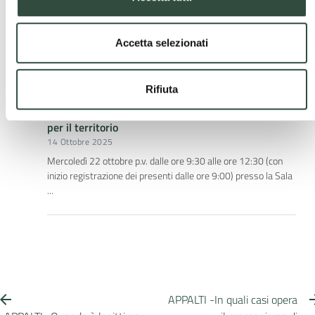
27 Ottobre 2025
Quarta Giornata del Ciclo di Incontri: La pianificazione
attuativa tra rigenerazione urbana e governo della
Accetta selezionati
complessità. Martedì 7 ottobre 2025, presso ...
Rifiuta
Incontro e Webinar Ordini Professionali e Enti
Locali – Dal dialogo innovativo alle azioni concrete
per il territorio
14 Ottobre 2025
Mercoledì 22 ottobre p.v. dalle ore 9:30 alle ore 12:30 (con
inizio registrazione dei presenti dalle ore 9:00) presso la Sala
...
APPALTI -In quali casi opera