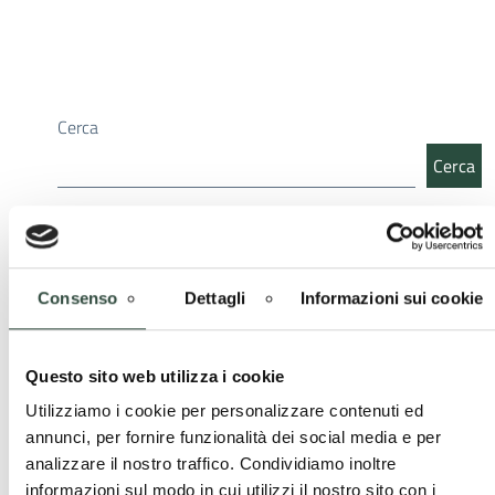
Cerca
Cerca
Ultime news
Consenso
Dettagli
Informazioni sui cookie
Ordini Professionali e Enti Locali – Pubblicato il
“Quaderno delle buone pratiche” della Provincia di
Pavia
Questo sito web utilizza i cookie
1 Dicembre 2025
A disposizione degli enti locali della Provincia di Pavia il
Utilizziamo i cookie per personalizzare contenuti ed
“Quaderno delle Buone Pratiche”, uno strumento pensato per
annunci, per fornire funzionalità dei social media e per
accompagnare amministratori, tecnici ...
analizzare il nostro traffico. Condividiamo inoltre
informazioni sul modo in cui utilizzi il nostro sito con i