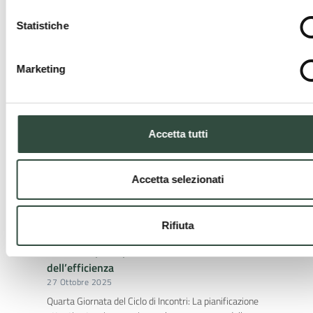
3 Novembre 2025
Statistiche
Nell’ambito del “Progetto 1000 Esperti”, in stretta
collaborazione con Regione Lombardia e le Camere di
Commercio competenti, (con l’obiettivo di rafforzare ...
Marketing
ATTI Incontro e Webinar Ordini Professionali e Enti
Locali – Dal dialogo innovativo alle azioni concrete
per il territorio
Accetta tutti
29 Ottobre 2025
Giornata Conclusiva del Ciclo di Incontri: Un Patto Condiviso
per il Territorio, tra Visione, Azione e Coraggio Mercoledì 22
Accetta selezionati
ottobre 2025 ...
Rifiuta
ATTI Incontro e Webinar Ordini Professionali e Enti
Locali – Il principio della fiducia ed il valore
dell’efficienza
27 Ottobre 2025
Quarta Giornata del Ciclo di Incontri: La pianificazione