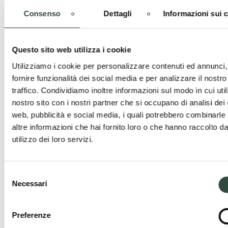
Consenso
Dettagli
Informazioni sui 
Cerca
Cerca
Questo sito web utilizza i cookie
Utilizziamo i cookie per personalizzare contenuti ed annunci,
Ultime news
fornire funzionalità dei social media e per analizzare il nostro
traffico. Condividiamo inoltre informazioni sul modo in cui utili
nostro sito con i nostri partner che si occupano di analisi dei 
Ordini Professionali e Enti Locali – Pubblicato il
web, pubblicità e social media, i quali potrebbero combinarle
“Quaderno delle buone pratiche” della Provincia di
altre informazioni che hai fornito loro o che hanno raccolto da
Pavia
utilizzo dei loro servizi.
1 Dicembre 2025
A disposizione degli enti locali della Provincia di Pavia il
“Quaderno delle Buone Pratiche”, uno strumento pensato per
Selezione
Necessari
accompagnare amministratori, tecnici ...
del
consenso
Procedure di Accreditamento dei SUAP –
Preferenze
disponibili Slide esplicative a supporto degli ENTI