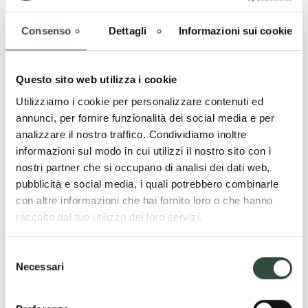
17/01/2022
della Giunta di Regione Lombardia,
i professionisti ed esperti destinati all’Assistenza Tecnica
Consenso
Dettagli
Informazioni sui cookie
opereranno:
1. nel supporto alle amministrazioni nella gestione delle
Questo sito web utilizza i cookie
procedure complesse;
2. nel supporto al recupero dell’arretrato;
Utilizziamo i cookie per personalizzare contenuti ed
3. nella misurazione dei tempi effettivi di conclusione delle
annunci, per fornire funzionalità dei social media e per
procedure.
analizzare il nostro traffico. Condividiamo inoltre
informazioni sul modo in cui utilizzi il nostro sito con i
nostri partner che si occupano di analisi dei dati web,
PER VISIONARE LE PROCEDURE OGGETTO DI
pubblicità e social media, i quali potrebbero combinarle
INTERVENTO CLICCA SUL PULSANTE
con altre informazioni che hai fornito loro o che hanno
raccolto dal tuo utilizzo dei loro servizi.
ELENCO DELLE
Selezione
Necessari
PROCEDURE
del
consenso